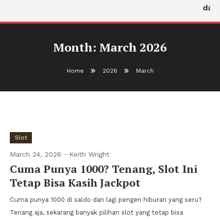
dan
Month:
March 2026
Home
2026
March
Slot
March 24, 2026
Keith Wright
Cuma Punya 1000? Tenang, Slot Ini
Tetap Bisa Kasih Jackpot
Cuma punya 1000 di saldo dan lagi pengen hiburan yang seru?
Tenang aja, sekarang banyak pilihan slot yang tetap bisa