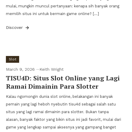
mulai, mungkin muncul pertanyaan: kenapa sih banyak orang
memilih situs ini untuk bermain game online? […]
Discover
Slot
March 9, 2026
Keith Wright
TISU4D: Situs Slot Online yang Lagi
Ramai Dimainin Para Slotter
Kalau ngomongin dunia slot online, belakangan ini banyak
pemain yang lagi heboh nyebutin tisu4d sebagai salah satu
situs yang lagi ramai dimainin para slotter. Bukan tanpa
alasan, banyak faktor yang bikin situs ini jadi favorit, mulai dari
game yang lengkap sampai aksesnya yang gampang banget