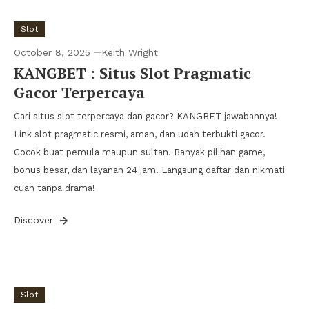
Slot
October 8, 2025
Keith Wright
KANGBET : Situs Slot Pragmatic
Gacor Terpercaya
Cari situs slot terpercaya dan gacor? KANGBET jawabannya!
Link slot pragmatic resmi, aman, dan udah terbukti gacor.
Cocok buat pemula maupun sultan. Banyak pilihan game,
bonus besar, dan layanan 24 jam. Langsung daftar dan nikmati
cuan tanpa drama!
Discover
Slot