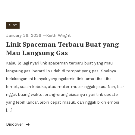
Slot
January 26, 2026
Keith Wright
Link Spaceman Terbaru Buat yang
Mau Langsung Gas
Kalau lo lagi nyari link spaceman terbaru buat yang mau
langsung gas, berarti lo udah di tempat yang pas. Soalnya
belakangan ini banyak yang ngalamin link lama tiba-tiba
lemot, susah kebuka, atau muter-muter nggak jelas. Nah, biar
nggak buang waktu, orang-orang biasanya nyari link update
yang lebih lancar, lebih cepat masuk, dan nggak bikin emosi
[…]
Discover