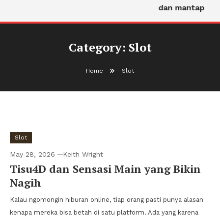
dan mantap
Category:
Slot
Home
Slot
Slot
May 28, 2026
Keith Wright
Tisu4D dan Sensasi Main yang Bikin
Nagih
Kalau ngomongin hiburan online, tiap orang pasti punya alasan
kenapa mereka bisa betah di satu platform. Ada yang karena