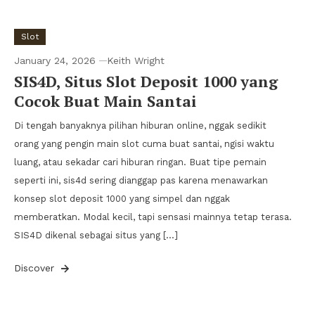
Slot
January 24, 2026
Keith Wright
SIS4D, Situs Slot Deposit 1000 yang
Cocok Buat Main Santai
Di tengah banyaknya pilihan hiburan online, nggak sedikit
orang yang pengin main slot cuma buat santai, ngisi waktu
luang, atau sekadar cari hiburan ringan. Buat tipe pemain
seperti ini, sis4d sering dianggap pas karena menawarkan
konsep slot deposit 1000 yang simpel dan nggak
memberatkan. Modal kecil, tapi sensasi mainnya tetap terasa.
SIS4D dikenal sebagai situs yang […]
Discover