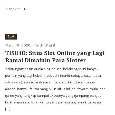
Discover
Slot
March 9, 2026
Keith Wright
TISU4D: Situs Slot Online yang Lagi
Ramai Dimainin Para Slotter
Kalau ngomongin dunia slot online, belakangan ini banyak
pemain yang lagi heboh nyebutin tisu4d sebagai salah satu
situs yang lagi ramai dimainin para slotter. Bukan tanpa
alasan, banyak faktor yang bikin situs ini jadi favorit, mulai dari
game yang lengkap sampai aksesnya yang gampang banget
buat siapa saja. Buat kamu yang penasaran, mari kita bahas
[…]