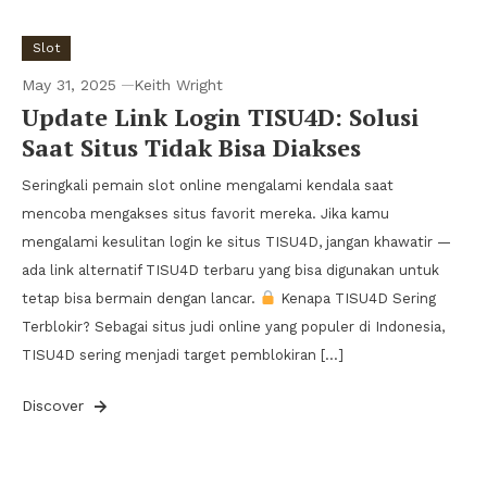
Slot
May 31, 2025
Keith Wright
Update Link Login TISU4D: Solusi
Saat Situs Tidak Bisa Diakses
Seringkali pemain slot online mengalami kendala saat
mencoba mengakses situs favorit mereka. Jika kamu
mengalami kesulitan login ke situs TISU4D, jangan khawatir —
ada link alternatif TISU4D terbaru yang bisa digunakan untuk
tetap bisa bermain dengan lancar.
Kenapa TISU4D Sering
Terblokir? Sebagai situs judi online yang populer di Indonesia,
TISU4D sering menjadi target pemblokiran […]
Discover