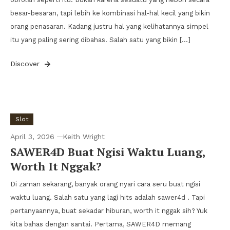
besar-besaran, tapi lebih ke kombinasi hal-hal kecil yang bikin
orang penasaran. Kadang justru hal yang kelihatannya simpel
itu yang paling sering dibahas. Salah satu yang bikin […]
Discover
Slot
April 3, 2026
Keith Wright
SAWER4D Buat Ngisi Waktu Luang,
Worth It Nggak?
Di zaman sekarang, banyak orang nyari cara seru buat ngisi
waktu luang. Salah satu yang lagi hits adalah sawer4d . Tapi
pertanyaannya, buat sekadar hiburan, worth it nggak sih? Yuk
kita bahas dengan santai. Pertama, SAWER4D memang