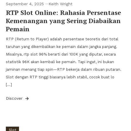
September 4, 2025
Keith Wright
RTP Slot Online: Rahasia Persentase
Kemenangan yang Sering Diabaikan
Pemain
RTP (Return to Player) adalah persentase teoretis dari total
taruhan yang dikembalikan ke pemain dalam jangka panjang.
Misalnya, rtp slot 96% berarti dari 100K yang diputar, secara
statistik 96K akan kembali ke pemain. Tapi ingat, ini bukan
jaminan menang tiap spin—RTP bekerja dalam ribuan putaran.
Slot dengan RTP tinggi biasanya lebih stabil, cocok buat lo
[…]
Discover
Slot