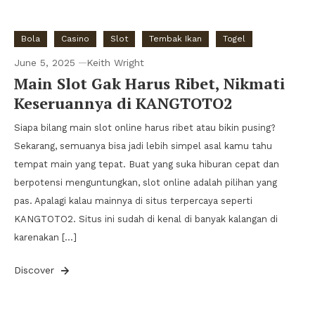
Bola
Casino
Slot
Tembak Ikan
Togel
June 5, 2025
Keith Wright
Main Slot Gak Harus Ribet, Nikmati
Keseruannya di KANGTOTO2
Siapa bilang main slot online harus ribet atau bikin pusing?
Sekarang, semuanya bisa jadi lebih simpel asal kamu tahu
tempat main yang tepat. Buat yang suka hiburan cepat dan
berpotensi menguntungkan, slot online adalah pilihan yang
pas. Apalagi kalau mainnya di situs terpercaya seperti
KANGTOTO2. Situs ini sudah di kenal di banyak kalangan di
karenakan […]
Discover