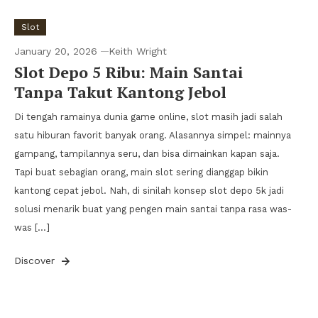
Slot
January 20, 2026
Keith Wright
Slot Depo 5 Ribu: Main Santai
Tanpa Takut Kantong Jebol
Di tengah ramainya dunia game online, slot masih jadi salah
satu hiburan favorit banyak orang. Alasannya simpel: mainnya
gampang, tampilannya seru, dan bisa dimainkan kapan saja.
Tapi buat sebagian orang, main slot sering dianggap bikin
kantong cepat jebol. Nah, di sinilah konsep slot depo 5k jadi
solusi menarik buat yang pengen main santai tanpa rasa was-
was […]
Discover