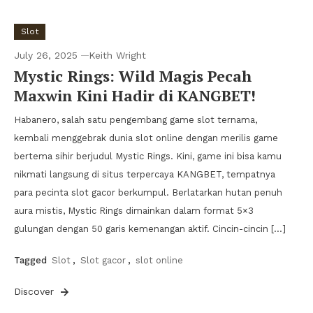
Slot
July 26, 2025
Keith Wright
Mystic Rings: Wild Magis Pecah
Maxwin Kini Hadir di KANGBET!
Habanero, salah satu pengembang game slot ternama,
kembali menggebrak dunia slot online dengan merilis game
bertema sihir berjudul Mystic Rings. Kini, game ini bisa kamu
nikmati langsung di situs terpercaya KANGBET, tempatnya
para pecinta slot gacor berkumpul. Berlatarkan hutan penuh
aura mistis, Mystic Rings dimainkan dalam format 5×3
gulungan dengan 50 garis kemenangan aktif. Cincin-cincin […]
Tagged
Slot
,
Slot gacor
,
slot online
Discover