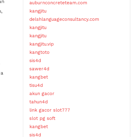
an
auburnconcreteteam.com
kangjitu
,
delshlanguageconsultancy.com
kangjitu
kangjitu
kangjitu.vip
kangtoto
sis4d
n
sawer4d
da
kangbet
tisu4d
akun gacor
tahun4d
link gacor
slot777
slot pg soft
kangbet
sis4d