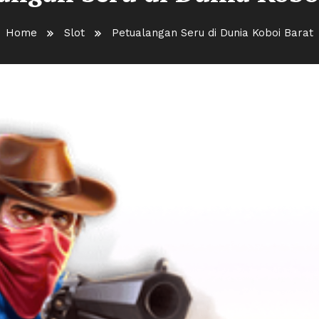
Home
Slot
Petualangan Seru di Dunia Koboi Barat