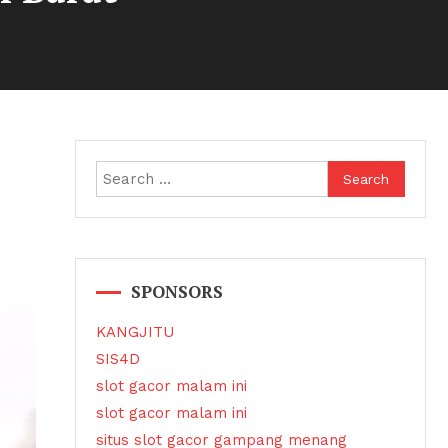
Search
for:
SPONSORS
KANGJITU
SIS4D
slot gacor malam ini
slot gacor malam ini
situs slot gacor gampang menang