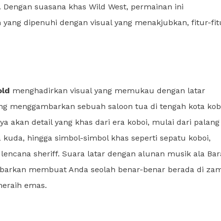
 Dengan suasana khas Wild West, permainan ini
ng dipenuhi dengan visual yang menakjubkan, fitur-fit
old
menghadirkan visual yang memukau dengan latar
ng menggambarkan sebuah saloon tua di tengah kota kob
ya akan detail yang khas dari era koboi, mulai dari palang
 kuda, hingga simbol-simbol khas seperti sepatu koboi,
 lencana sheriff. Suara latar dengan alunan musik ala Bar
barkan membuat Anda seolah benar-benar berada di za
meraih emas.