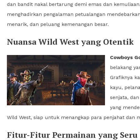
dan bandit nakal bertarung demi emas dan kemuliaan.
menghadirkan pengalaman petualangan mendebarkan ya
menarik, dan peluang kemenangan besar.
Nuansa Wild West yang Otentik
Cowboys G
belakang ya
Grafiknya ka
kayu, pelana
senjata, dan
yang mende
Wild West, siap untuk menangkap para penjahat dan 
Fitur-Fitur Permainan yang Seru