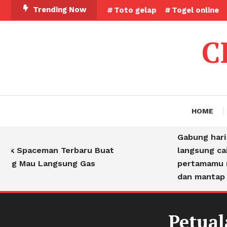
Skip
Trending Now
Toto gelap
Togel online
To
Content
C
HOME
Gabung hari ini, 
Spaceman Terbaru Buat
langsung cair bia
Mau Langsung Gas
pertamamu makin 
dan mantap
Petual