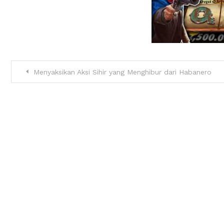
Post
Menyaksikan Aksi Sihir yang Menghibur dari Habanero
navigation