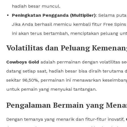
hadiah besar muncul.
Peningkatan Pengganda (Multiplier)
: Selama puta
Jika Anda berhasil memicu kembali fitur Free Spi
ini akan terus bertambah, menciptakan peluang un
Volatilitas dan Peluang Kemena
Cowboys Gold
adalah permainan dengan volatilitas se
datang setiap saat, hadiah besar bisa diraih terutama
sekitar 96,50%, permainan ini menawarkan keseimban
untuk pemain yang menyukai tantangan.
Pengalaman Bermain yang Mena
Dengan temanya yang menarik dan fitur-fitur inovatif,