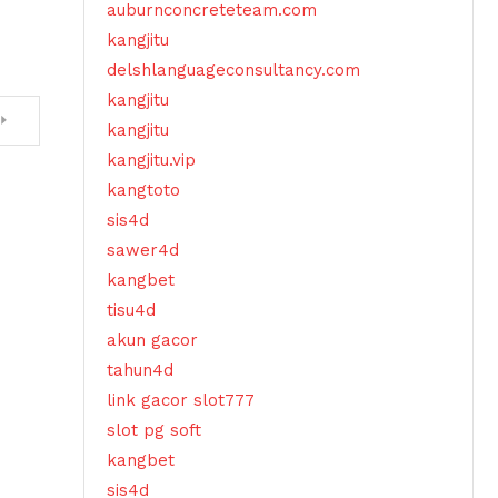
auburnconcreteteam.com
kangjitu
delshlanguageconsultancy.com
kangjitu
kangjitu
kangjitu.vip
kangtoto
sis4d
sawer4d
kangbet
tisu4d
akun gacor
tahun4d
link gacor
slot777
slot pg soft
kangbet
sis4d