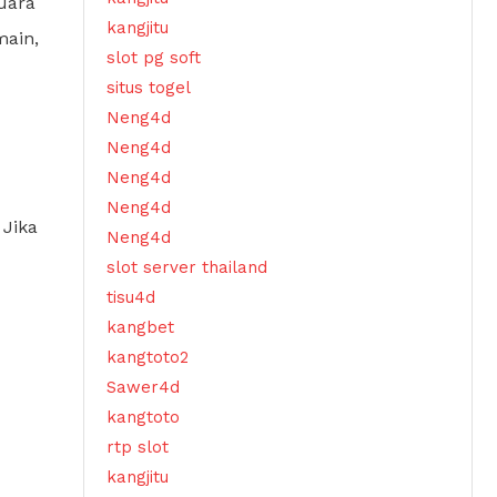
suara
kangjitu
main,
slot pg soft
situs togel
Neng4d
Neng4d
Neng4d
Neng4d
 Jika
Neng4d
slot server thailand
tisu4d
kangbet
kangtoto2
Sawer4d
kangtoto
rtp slot
kangjitu