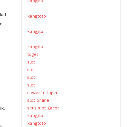
kangjitu
kat
kangtoto
in
kangjitu
kangjitu
togel
slot
slot
slot
slot
sawer4d login
slot online
ik.
situs slot gacor
kangjitu
kangtoto
a