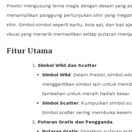
Presto!
mengusung tema magis dengan desain yang pen
menampilkan panggung pertunjukan sihir yang megah den
sihir. Simbol-simbol seperti kartu, bola api, dan topi
visual yang menarik memastikan setiap putaran menj
Fitur Utama
Simbol Wild dan Scatter
Simbol Wild
: Dalam
Presto!
, simbol wi
menggantikan simbol lain untuk memb
tambahan untuk meraih hadiah besar.
Simbol Scatter
: Kumpulkan simbol sc
Simbol scatter sering membuka kesemp
Putaran Gratis dan Pengganda
Putaran Gratis
: Dapatkan putaran gra