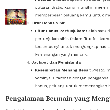
putaran gratis, kamu mungkin menem
memperbesar peluang kamu untuk men
Fitur Bonus Sihir
Fitur Bonus Pertunjukan
: Salah satu 
pertunjukan sihir. Dalam fitur ini, kam
tersembunyi untuk mengungkap hadiah
kemenangan yang menarik.
Jackpot dan Pengganda
Kesempatan Menang Besar
:
Presto!
me
versinya. Ditambah dengan pengganda 
bonus, peluang untuk memenangkan ha
Pengalaman Bermain yang Meng