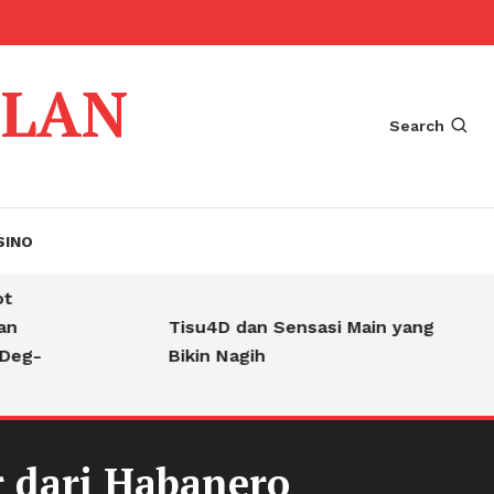
ILAN
Search
SINO
Tisu4D dan Sensasi Main yang
Bikin Nagih
 dari Habanero