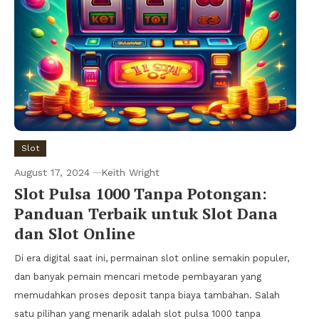
Slot
August 17, 2024
Keith Wright
Slot Pulsa 1000 Tanpa Potongan:
Panduan Terbaik untuk Slot Dana
dan Slot Online
Di era digital saat ini, permainan slot online semakin populer,
dan banyak pemain mencari metode pembayaran yang
memudahkan proses deposit tanpa biaya tambahan. Salah
satu pilihan yang menarik adalah slot pulsa 1000 tanpa