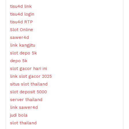
tisu4d link
tisu4d login
tisu4d RTP
Slot Online
sawer4d
link kangjitu
slot depo 5k
depo 5k
slot gacor hari ini
link slot gacor 2025
situs slot thailand
slot deposit 5000
server thailand
link sawer4d
judi bola
slot thailand