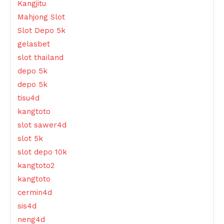
Kangjitu
Mahjong Slot
Slot Depo 5k
gelasbet
slot thailand
depo 5k
depo 5k
tisu4d
kangtoto
slot sawer4d
slot 5k
slot depo 10k
kangtoto2
kangtoto
cermin4d
sis4d
neng4d