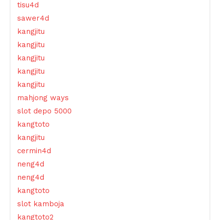
tisu4d
sawer4d
kangjitu
kangjitu
kangjitu
kangjitu
kangjitu
mahjong ways
slot depo 5000
kangtoto
kangjitu
cermin4d
neng4d
neng4d
kangtoto
slot kamboja
kangtoto2