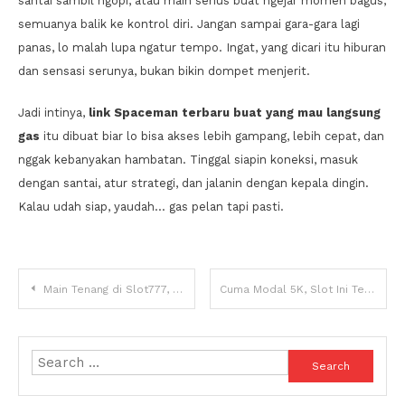
santai sambil ngopi, atau main serius buat ngejar momen bagus,
semuanya balik ke kontrol diri. Jangan sampai gara-gara lagi
panas, lo malah lupa ngatur tempo. Ingat, yang dicari itu hiburan
dan sensasi serunya, bukan bikin dompet menjerit.
Jadi intinya,
link Spaceman terbaru buat yang mau langsung
gas
itu dibuat biar lo bisa akses lebih gampang, lebih cepat, dan
nggak kebanyakan hambatan. Tinggal siapin koneksi, masuk
dengan santai, atur strategi, dan jalanin dengan kepala dingin.
Kalau udah siap, yaudah… gas pelan tapi pasti.
Post
Main Tenang di Slot777, Hasilnya Lumayan
Cuma Modal 5K, Slot Ini Tetap Seru Buat Dicoba
navigation
Search
for: