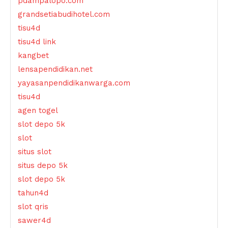
pdampalopo.com
grandsetiabudihotel.com
tisu4d
tisu4d link
kangbet
lensapendidikan.net
yayasanpendidikanwarga.com
tisu4d
agen togel
slot depo 5k
slot
situs slot
situs depo 5k
slot depo 5k
tahun4d
slot qris
sawer4d