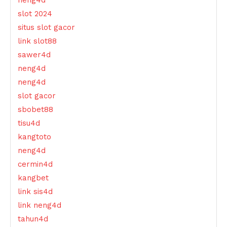
neng4d
slot 2024
situs slot gacor
link slot88
sawer4d
neng4d
neng4d
slot gacor
sbobet88
tisu4d
kangtoto
neng4d
cermin4d
kangbet
link sis4d
link neng4d
tahun4d