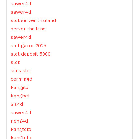
sawer4d
sawer4d
slot server thailand
server thailand
sawer4d
slot gacor 2025
slot deposit 5000
slot
situs slot
cermin4d
kangjitu
kangbet
Sis4d
sawer4d
neng4d
kangtoto
kangtoto