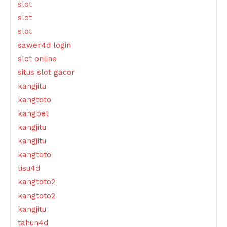
slot
slot
slot
sawer4d login
slot online
situs slot gacor
kangjitu
kangtoto
kangbet
kangjitu
kangjitu
kangtoto
tisu4d
kangtoto2
kangtoto2
kangjitu
tahun4d