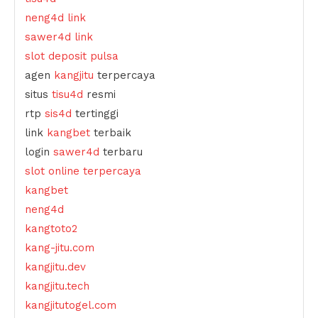
neng4d link
sawer4d link
slot deposit pulsa
agen
kangjitu
terpercaya
situs
tisu4d
resmi
rtp
sis4d
tertinggi
link
kangbet
terbaik
login
sawer4d
terbaru
slot online terpercaya
kangbet
neng4d
kangtoto2
kang-jitu.com
kangjitu.dev
kangjitu.tech
kangjitutogel.com