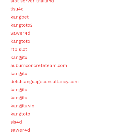
slot server thailand
tisu4d
kangbet
kangtoto2
Sawer4d
kangtoto
rtp slot
kangjitu
auburnconcreteteam.com
kangjitu
delshlanguageconsultancy.com
kangjitu
kangjitu
kangjitu.vip
kangtoto
sis4d
sawer4d