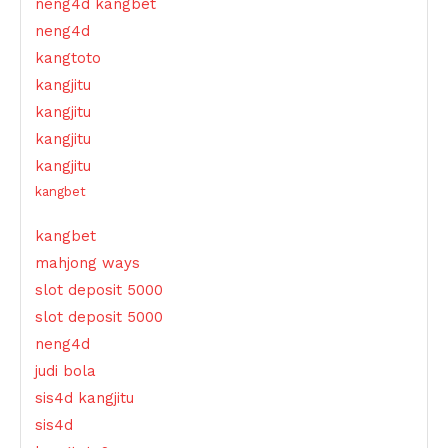
neng4d
kangbet
neng4d
kangtoto
kangjitu
kangjitu
kangjitu
kangjitu
kangbet
kangbet
mahjong ways
slot deposit 5000
slot deposit 5000
neng4d
judi bola
sis4d
kangjitu
sis4d