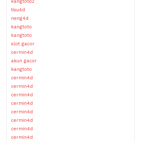
kangtoto2
tisu4d
neng4d
kangtoto
kangtoto
slot gacor
cermin4d
akun gacor
kangtoto
cermin4d
cermin4d
cermin4d
cermin4d
cermin4d
cermin4d
cermin4d
cermin4d