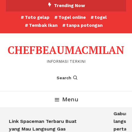
Skip
Trending Now
To
Toto gelap
Togel online
togel
Content
Tembak Ikan
tanpa potongan
CHEFBEAUMACMILAN
INFORMASI TERKINI
Search
Menu
Gabung ha
Link Spaceman Terbaru Buat
langsung 
yang Mau Langsung Gas
pertamam