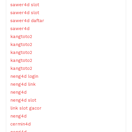
sawer4d slot
sawer4d slot
sawer4d daftar
sawer4d
kangtoto2
kangtoto2
kangtoto2
kangtoto2
kangtoto2
neng4d login
neng4d link
neng4d
neng4d slot
link slot gacor
neng4d
cermin4d