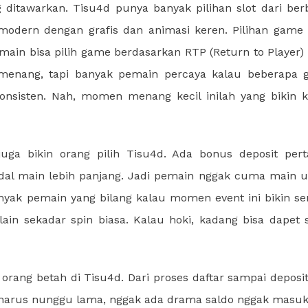
 ditawarkan. Tisu4d punya banyak pilihan slot dari ber
ot modern dengan grafis dan animasi keren. Pilihan game
emain bisa pilih game berdasarkan RTP (Return to Player)
menang, tapi banyak pemain percaya kalau beberapa 
konsisten. Nah, momen menang kecil inilah yang bikin 
uga bikin orang pilih Tisu4d. Ada bonus deposit per
dal main lebih panjang. Jadi pemain nggak cuma main 
yak pemain yang bilang kalau momen event ini bikin se
lain sekadar spin biasa. Kalau hoki, kadang bisa dapet 
a orang betah di Tisu4d. Dari proses daftar sampai deposi
harus nunggu lama, nggak ada drama saldo nggak masuk