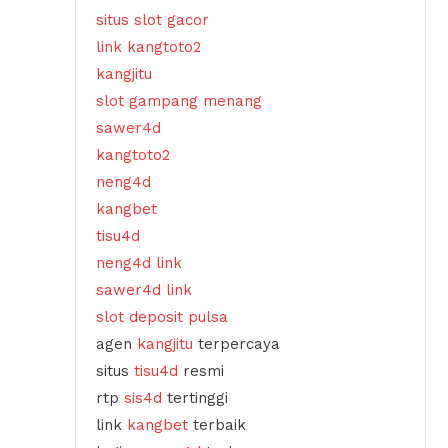
situs slot gacor
link kangtoto2
kangjitu
slot gampang menang
sawer4d
kangtoto2
neng4d
kangbet
tisu4d
neng4d link
sawer4d link
slot deposit pulsa
agen
kangjitu
terpercaya
situs
tisu4d
resmi
rtp
sis4d
tertinggi
link
kangbet
terbaik