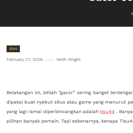
Slot
February 27, 2026
Keith Wright
Gacor Terus? Ini Alasan Oran
Belakangan ini, istilah “gacor” sering banget terdenga
dipakai buat nyebut situs atau game yang menurut pe
yang lagi ramai diperbincangkan adalah
tisu4d
. Banya
pilihan banyak pemain. Tapi sebenarnya, kenapa Tisu4d