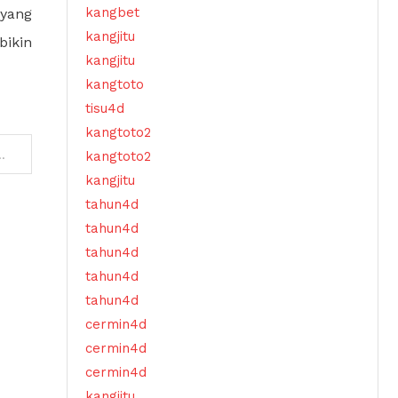
kangbet
 yang
kangjitu
bikin
kangjitu
kangtoto
tisu4d
kangtoto2
 Lagi Ramai Dimainin Para Slotter
kangtoto2
kangjitu
tahun4d
tahun4d
tahun4d
tahun4d
tahun4d
cermin4d
cermin4d
cermin4d
kangjitu