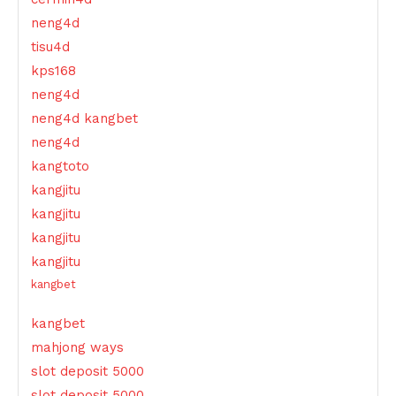
neng4d
tisu4d
kps168
neng4d
neng4d
kangbet
neng4d
kangtoto
kangjitu
kangjitu
kangjitu
kangjitu
kangbet
kangbet
mahjong ways
slot deposit 5000
slot deposit 5000