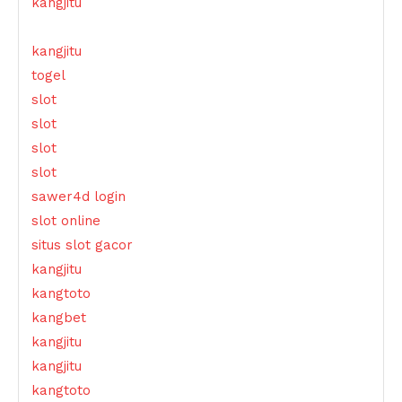
kangjitu
kangjitu
togel
slot
slot
slot
slot
sawer4d login
slot online
situs slot gacor
kangjitu
kangtoto
kangbet
kangjitu
kangjitu
kangtoto