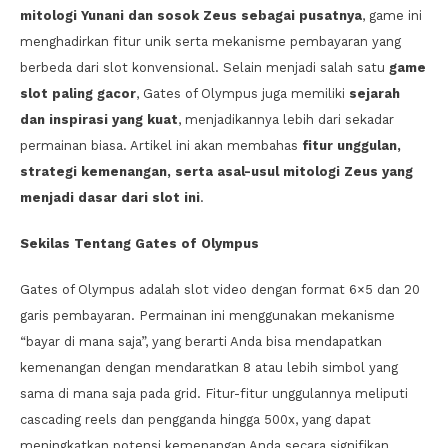
mitologi Yunani dan sosok Zeus sebagai pusatnya
, game ini
menghadirkan fitur unik serta mekanisme pembayaran yang
berbeda dari slot konvensional. Selain menjadi salah satu
game
slot paling gacor
, Gates of Olympus juga memiliki
sejarah
dan inspirasi yang kuat
, menjadikannya lebih dari sekadar
permainan biasa. Artikel ini akan membahas
fitur unggulan,
strategi kemenangan, serta asal-usul mitologi Zeus yang
menjadi dasar dari slot ini
.
Sekilas Tentang Gates of Olympus
Gates of Olympus adalah slot video dengan format 6×5 dan 20
garis pembayaran. Permainan ini menggunakan mekanisme
“bayar di mana saja”, yang berarti Anda bisa mendapatkan
kemenangan dengan mendaratkan 8 atau lebih simbol yang
sama di mana saja pada grid. Fitur-fitur unggulannya meliputi
cascading reels dan pengganda hingga 500x, yang dapat
meningkatkan potensi kemenangan Anda secara signifikan.