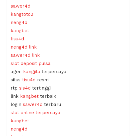
sawer4d
kangtoto2
neng4d
kangbet
tisu4d
neng4d link
sawer4d link
slot deposit pulsa
agen
kangjitu
terpercaya
situs
tisu4d
resmi
rtp
sis4d
tertinggi
link
kangbet
terbaik
login
sawer4d
terbaru
slot online terpercaya
kangbet
neng4d