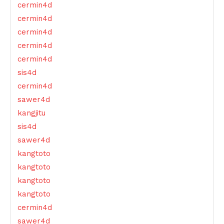
cermin4d
cermin4d
cermin4d
cermin4d
cermin4d
sis4d
cermin4d
sawer4d
kangjitu
sis4d
sawer4d
kangtoto
kangtoto
kangtoto
kangtoto
cermin4d
sawer4d