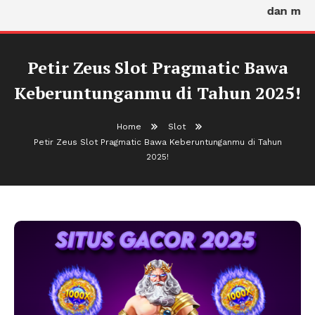
dan mant
Petir Zeus Slot Pragmatic Bawa
Keberuntunganmu di Tahun 2025!
Home
Slot
Petir Zeus Slot Pragmatic Bawa Keberuntunganmu di Tahun
2025!