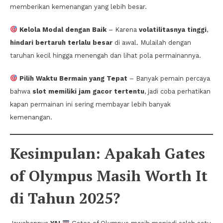
memberikan kemenangan yang lebih besar.
Kelola Modal dengan Baik
– Karena
volatilitasnya tinggi
,
hindari bertaruh terlalu besar
di awal. Mulailah dengan
taruhan kecil hingga menengah dan lihat pola permainannya.
Pilih Waktu Bermain yang Tepat
– Banyak pemain percaya
bahwa
slot memiliki jam gacor tertentu
, jadi coba perhatikan
kapan permainan ini sering membayar lebih banyak
kemenangan.
Kesimpulan: Apakah Gates
of Olympus Masih Worth It
di Tahun 2025?