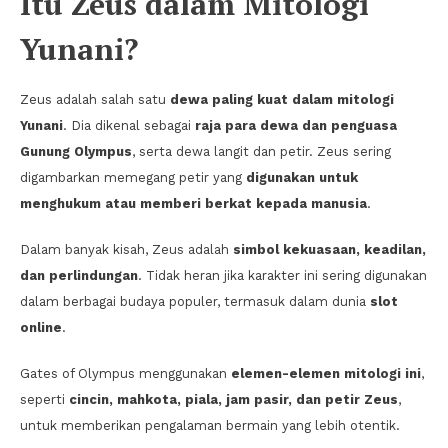
Itu Zeus dalam Mitologi
Yunani?
Zeus adalah salah satu
dewa paling kuat dalam mitologi
Yunani
. Dia dikenal sebagai
raja para dewa dan penguasa
Gunung Olympus
, serta dewa langit dan petir. Zeus sering
digambarkan memegang petir yang
digunakan untuk
menghukum atau memberi berkat kepada manusia
.
Dalam banyak kisah, Zeus adalah
simbol kekuasaan, keadilan,
dan perlindungan
. Tidak heran jika karakter ini sering digunakan
dalam berbagai budaya populer, termasuk dalam dunia
slot
online
.
Gates of Olympus menggunakan
elemen-elemen mitologi ini
,
seperti
cincin, mahkota, piala, jam pasir, dan petir Zeus
,
untuk memberikan pengalaman bermain yang lebih otentik.