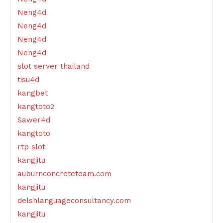
Neng4d
Neng4d
Neng4d
Neng4d
slot server thailand
tisu4d
kangbet
kangtoto2
Sawer4d
kangtoto
rtp slot
kangjitu
auburnconcreteteam.com
kangjitu
delshlanguageconsultancy.com
kangjitu