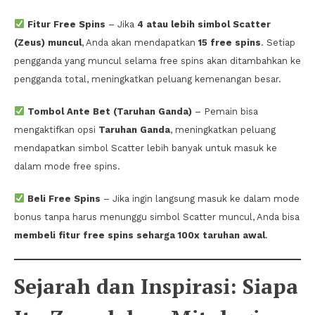
Fitur Free Spins
– Jika
4 atau lebih simbol Scatter
(Zeus) muncul
, Anda akan mendapatkan
15 free spins
. Setiap
pengganda yang muncul selama free spins akan ditambahkan ke
pengganda total, meningkatkan peluang kemenangan besar.
Tombol Ante Bet (Taruhan Ganda)
– Pemain bisa
mengaktifkan opsi
Taruhan Ganda
, meningkatkan peluang
mendapatkan simbol Scatter lebih banyak untuk masuk ke
dalam mode free spins.
Beli Free Spins
– Jika ingin langsung masuk ke dalam mode
bonus tanpa harus menunggu simbol Scatter muncul, Anda bisa
membeli fitur free spins seharga 100x taruhan awal
.
Sejarah dan Inspirasi: Siapa